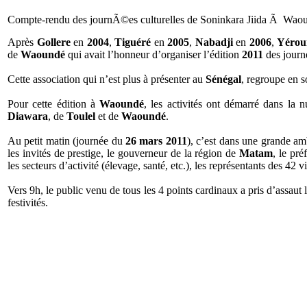
Compte-rendu des journÃ©es culturelles de Soninkara Jiida Ã Waou
Après
Gollere
en
2004
,
Tiguéré
en
2005
,
Nabadji
en
2006
,
Yéro
de
Waoundé
qui avait l’honneur d’organiser l’édition
2011
des journé
Cette association qui n’est plus à présenter au
Sénégal
, regroupe en s
Pour cette édition à
Waoundé
, les activités ont démarré dans la 
Diawara
, de
Toulel
et de
Waoundé
.
Au petit matin (journée du
26 mars 2011
), c’est dans une grande am
les invités de prestige, le gouverneur de la région de
Matam
, le pr
les secteurs d’activité (élevage, santé, etc.), les représentants des 42
Vers 9h, le public venu de tous les 4 points cardinaux a pris d’assaut 
festivités.