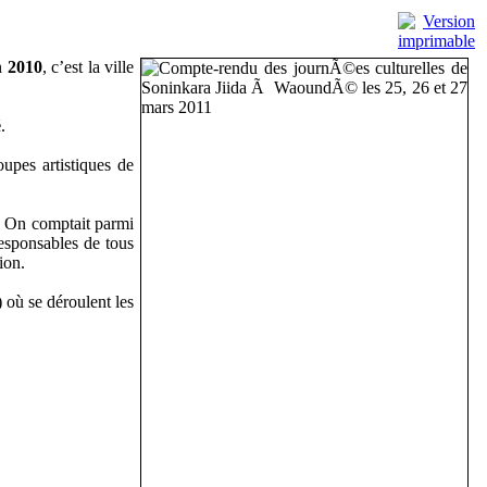
n
2010
, c’est la ville
é
.
upes artistiques de
s. On comptait parmi
esponsables de tous
ion.
où se déroulent les