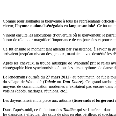
Comme pour souhaiter la bienvenue à tous les représentants officiels 
chœur, l’
hymne national sénégalais
en
langue soninké
. Ce fut un 
Vinrent ensuite les allocutions d’ouverture où le gouverneur, le parra
à tour de rôle pour magnifier l’importance de ces journées et pour rem
Ce fut ensuite le moment tant attendu par l’assistance, à savoir la 
arrivaient jusqu’au niveau des genoux, maniaient avec dextérité les rên
Après les chevaux, la troupe artistique de Waoundé prit le relais av
chorégraphie bien synchronisée où tous les airs et rythmes de danse du 
Le lendemain (journée du
27 mars 2011
), au petit matin, ce fut le 
du village de Waoundé (
Tabale
ou
Dan Xoore
). Ce grand tambour, 
moyens de communication modernes n’existaient pas encore dans le
voisins (décès, mariages, réunions, etc.).
Les doyens laissèrent la place aux artisans (
tisserands
et
forgerons
) 
Dans l’après-midi, ce fut le tour des
Taalibo
qui se lancèrent dans 
les danseurs à effectuer des sauts de plus en plus périlleux et spectacu