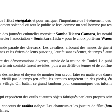
de l’
Etat sénégalais
et pour marquer l’importance de l’évènement, des 
moment solennel où tout le public se leva comme un seul homme par res
in des journées culturelles monsieur
Samba Diarra Camara
, les notab
ercier l’association «
Soninkara Jiida
» pour le choix porté sur
Waou
grande parade des
chevaux
. Les cavaliers, arborant des tenues de guerr
es et les étriers de leurs pur-sang, leur faisant exécuter, de temps à aut
ec des démonstrations diverses, suivie de la troupe de Toulel. Le publi
terroir soninké furent revisités, puis à un défilé de tenues et de coiffur
tour des anciens et doyens de montrer leur savoir-faire en matière de dan
vieilli par le temps (en effet, les termites rongèrent un des pieds), éta
 village. On battait ce grand tambour pour communiquer des informa
qui exposèrent des outils et autres objets fabriqués par leurs propres soi
un concours de
t
aaliba ndopa
. Les chanteurs et les joueurs de flûte (
buu
laires.