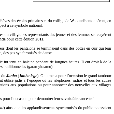
élèves des écoles primaires et du collège de Waoundé entonnèrent, en
pect à ce symbole national.
les du village, les représentants des jeunes et des femmes se relayèrent
ndé
pour cette édition
2011
.
iers dont les pantalons se terminaient dans des bottes en cuir qui leur
re, des pas synchronisés de danse.
c fut tenu en haleine pendant de longues heures. Il eut droit à de la
es traditionnelles (garan yiraamu).
se du
Janba
(
Janba lege
). On amena pour l’occasion le grand tambour
it utilisé jadis à l’époque où les téléphones, radios et tous les autres
tions aux populations ou pour annoncer des nouvelles aux villages
ns pour l’occasion pour démontrer leur savoir-faire ancestral.
tu
) ainsi que les applaudissements synchronisés du public poussaient