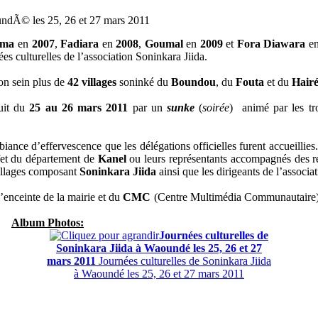
ndÃ© les 25, 26 et 27 mars 2011
uma
en
2007
,
Fadiara
en
2008
,
Goumal
en
2009
et
Fora Diawara
e
es culturelles de l’association Soninkara Jiida.
on sein plus de
42 villages
soninké du
Boundou
, du
Fouta
et du
Hair
nuit du
25 au 26 mars 2011
par un
sunke
(
soirée
) animé par les tro
biance d’effervescence que les délégations officielles furent accueillie
éfet du département de
Kanel
ou leurs représentants accompagnés des r
 villages composant
Soninkara Jiida
ainsi que les dirigeants de l’associat
l’enceinte de la mairie et du
CMC
(Centre Multimédia Communautaire) 
Album Photos:
Journées culturelles de
Soninkara Jiida à Waoundé les 25, 26 et 27
mars 2011
Journées culturelles de Soninkara Jiida
à Waoundé les 25, 26 et 27 mars 2011