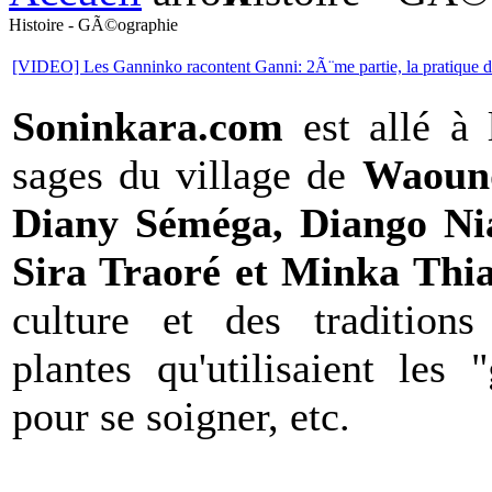
Histoire - GÃ©ographie
[VIDEO] Les Ganninko racontent Ganni: 2Ã¨me partie, la pratique d
Soninkara.com
est allé à 
sages du village de
Waou
Diany Séméga, Diango Ni
Sira Traoré et Minka Thi
culture et des traditions
plantes qu'utilisaient les "
pour se soigner, etc.