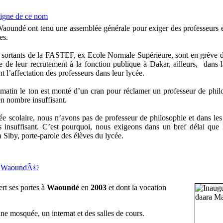
igne de ce nom
aoundé ont tenu une assemblée générale pour exiger des professeurs e
es.
 sortants de la FASTEF, ex Ecole Normale Supérieure, sont en grève de
 de leur recrutement à la fonction publique à Dakar, ailleurs, dans 
 l’affectation des professeurs dans leur lycée.
matin le ton est monté d’un cran pour réclamer un professeur de philo
en nombre insuffisant.
ée scolaire, nous n’avons pas de professeur de philosophie et dans les
s insuffisant. C’est pourquoi, nous exigeons dans un bref délai qu
 Siby, porte-parole des élèves du lycée.
 de WaoundÃ©
ert ses portes à
Waoundé
en
2003
et dont la vocation
 mosquée, un internat et des salles de cours.