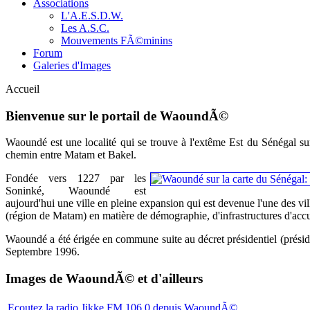
Associations
L'A.E.S.D.W.
Les A.S.C.
Mouvements FÃ©minins
Forum
Galeries d'Images
Accueil
Bienvenue sur le portail de WaoundÃ©
Waoundé est une localité qui se trouve à l'extême Est du Sénégal sur
chemin entre Matam et Bakel.
Fondée vers 1227 par les
Soninké, Waoundé est
aujourd'hui une ville en pleine expansion qui est devenue l'une des vil
(région de Matam) en matière de démographie, d'infrastructures d'accue
Waoundé a été érigée en commune suite au décret présidentiel (prés
Septembre 1996.
Images de WaoundÃ© et d'ailleurs
Ecoutez la radio Jikke FM 106.0 depuis WaoundÃ©