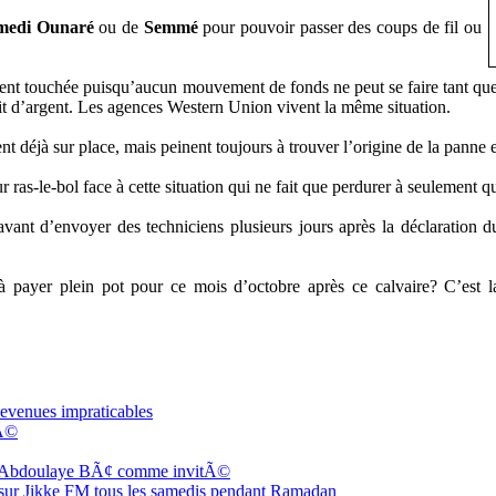
edi Ounaré
ou de
Semmé
pour pouvoir passer des coups de fil ou
ment touchée puisqu’aucun mouvement de fonds ne peut se faire tant que 
ait d’argent. Les agences Western Union vivent la même situation.
nt déjà sur place, mais peinent toujours à trouver l’origine de la panne et
ras-le-bol face à cette situation qui ne fait que perdurer à seulement qu
vant d’envoyer des techniciens plusieurs jours après la déclaration d
 à payer plein pot pour ce mois d’octobre après ce calvaire? C’est la
evenues impraticables
dÃ©
Pr Abdoulaye BÃ¢ comme invitÃ©
ur Jikke FM tous les samedis pendant Ramadan