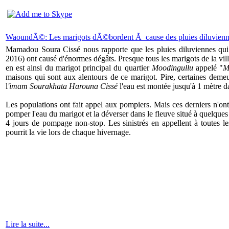
WaoundÃ©: Les marigots dÃ©bordent Ã cause des pluies diluvienn
Mamadou Soura Cissé nous rapporte que les pluies diluviennes qu
2016) ont causé d'énormes dégâts. Presque tous les marigots de la ville
en est ainsi du marigot principal du quartier
Moodingullu
appelé "
M
maisons qui sont aux alentours de ce marigot. Pire, certaines deme
l
'imam Sourakhata Harouna Cissé
l'eau est montée jusqu'à 1 mètre da
Les populations ont fait appel aux pompiers. Mais ces derniers n'ont
pomper l'eau du marigot et la déverser dans le fleuve situé à quelque
4 jours de pompage non-stop. Les sinistrés en appellent à toutes l
pourrit la vie lors de chaque hivernage.
Lire la suite...