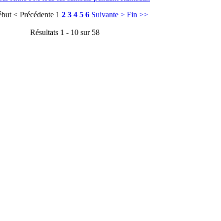
ébut
< Précédente
1
2
3
4
5
6
Suivante >
Fin >>
Résultats 1 - 10 sur 58