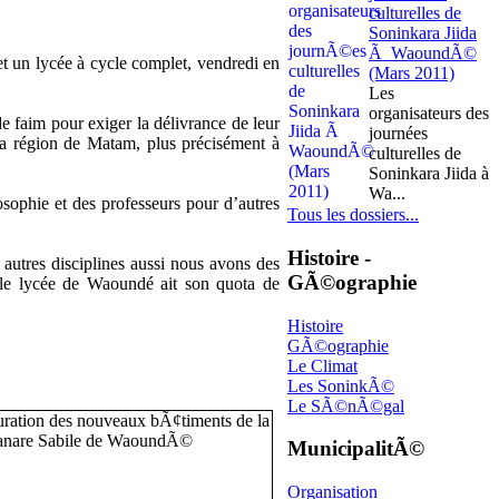
culturelles de
Soninkara Jiida
Ã WaoundÃ©
t un lycée à cycle complet, vendredi en
(Mars 2011)
Les
organisateurs des
 faim pour exiger la délivrance de leur
journées
la région de Matam, plus précisément à
culturelles de
Soninkara Jiida à
Wa...
sophie et des professeurs pour d’autres
Tous les dossiers...
Histoire -
 autres disciplines aussi nous avons des
GÃ©ographie
e le lycée de Waoundé ait son quota de
Histoire
GÃ©ographie
Le Climat
Les SoninkÃ©
Le SÃ©nÃ©gal
MunicipalitÃ©
Organisation