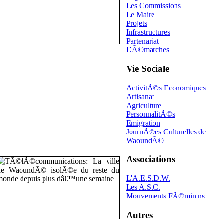
Les Commissions
Le Maire
Projets
Infrastructures
Partenariat
DÃ©marches
Vie Sociale
ActivitÃ©s Economiques
Artisanat
Agriculture
PersonnalitÃ©s
Emigration
JournÃ©es Culturelles de
WaoundÃ©
Associations
L'A.E.S.D.W.
Les A.S.C.
Mouvements FÃ©minins
Autres