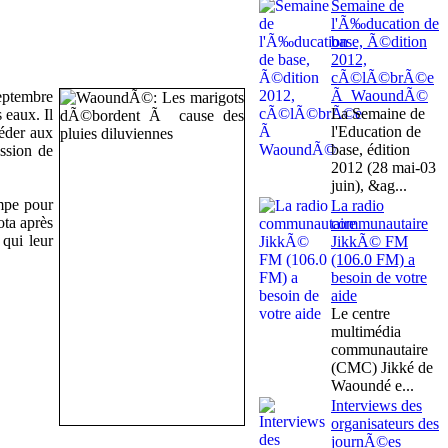
Semaine de
l'Ã‰ducation de
base, Ã©dition
2012,
cÃ©lÃ©brÃ©e
Ã WaoundÃ©
eptembre
La Semaine de
 eaux. Il
l'Education de
céder aux
base, édition
ession de
2012 (28 mai-03
juin), &ag...
ompe pour
La radio
ota après
communautaire
 qui leur
JikkÃ© FM
(106.0 FM) a
besoin de votre
aide
Le centre
multimédia
communautaire
(CMC) Jikké de
Waoundé e...
Interviews des
organisateurs des
journÃ©es