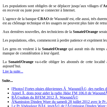
Les populations sont obligées de se déplacer jusqu’aux villages d’
Am
en recevoir ou juste pour se connecter à Internet.
L’agence de la banque
CBAO
de Waoundé est, elle aussi, très dure
est au chômage technique et les usagers ne peuvent plus faire de retr
Aux dernières nouvelles, des techniciens de la
Sonatel/Orange
seraie
Les populations, elles, commencent à perdre patience et expriment leur 
Les gens en veulent à la
Sonatel/Orange
qui aurait mis du temps a
manque de considération à leur égard.
La
Sonatel/Orange
va-t-elle obliger les abonnés de cette localité
aujourd’hui.
Lire la suite...
Suite...
[Photos] Fortes pluies diluviennes Ã WaoundÃ©, des ruelles d
Appel Ã dons pour aider la radio Jikke FM 106.0 de Waoun
RÃ©sultats du BFEM 2012 Ã WaoundÃ©
Ã‰mission Dinden Wure du samedi 28 juillet 2012 avec le 
Le Pr Abdoulaye BÃ¢, invitÃ© de l'Ã©mission Dinden Wure s