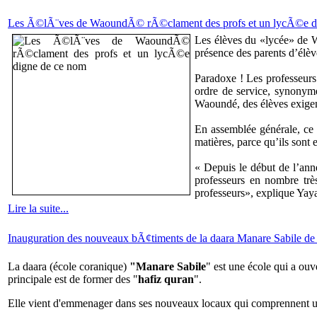
Les Ã©lÃ¨ves de WaoundÃ© rÃ©clament des profs et un lycÃ©e d
Les élèves du «lycée» de W
présence des parents d’élèv
Paradoxe ! Les professeurs
ordre de service, synonyme
Waoundé, des élèves exigent
En assemblée générale, ce 
matières, parce qu’ils sont 
« Depuis le début de l’ann
professeurs en nombre trè
professeurs», explique Yaya
Lire la suite...
Inauguration des nouveaux bÃ¢timents de la daara Manare Sabile
La daara (école coranique)
"Manare Sabile
" est une école qui a ouv
principale est de former des "
hafiz quran
".
Elle vient d'emmenager dans ses nouveaux locaux qui comprennent une