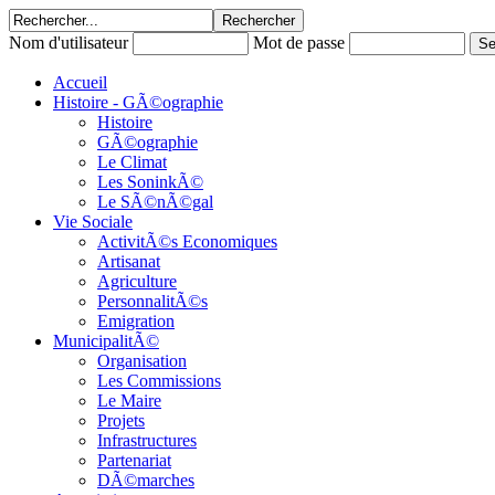
Nom d'utilisateur
Mot de passe
Accueil
Histoire - GÃ©ographie
Histoire
GÃ©ographie
Le Climat
Les SoninkÃ©
Le SÃ©nÃ©gal
Vie Sociale
ActivitÃ©s Economiques
Artisanat
Agriculture
PersonnalitÃ©s
Emigration
MunicipalitÃ©
Organisation
Les Commissions
Le Maire
Projets
Infrastructures
Partenariat
DÃ©marches