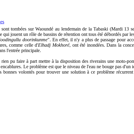
es
i sont tombées sur Waoundé au lendemain de la Tabaski (Mardi 13 s
 qui jouent un rôle de bassins de rétention ont tous été débordés par les
oodingullu doorinkunme
". En effet, il n'y a plus de passage pour ac
ures, comme celle d'
Elhadj Mokhoré
, ont été inondées. Dans la conc
ns l'entrée principale.
 rien pu faire à part mettre à la disposition des riverains une moto-p
s encablures. Le problème est que le niveau de l'eau ne bouge pas d'un i
es bonnes volontés pour trouver une solution à ce problème récurrent