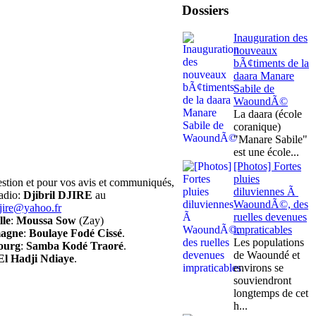
Dossiers
Inauguration des
nouveaux
bÃ¢timents de la
daara Manare
Sabile de
WaoundÃ©
La daara (école
coranique)
"Manare Sabile"
est une école...
[Photos] Fortes
pluies
gestion et pour vos avis et communiqués,
diluviennes Ã
radio:
Djibril DJIRE
au
WaoundÃ©, des
djire@yahoo.fr
ruelles devenues
lle
:
Moussa Sow
(Zay)
impraticables
magne
:
Boulaye Fodé Cissé
.
Les populations
ourg
:
Samba Kodé Traoré
.
de Waoundé et
El Hadji Ndiaye
.
environs se
souviendront
longtemps de cet
h...