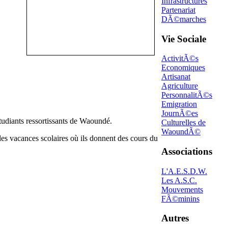
Infrastructures
Partenariat
DÃ©marches
Vie Sociale
ActivitÃ©s
Economiques
Artisanat
Agriculture
PersonnalitÃ©s
Emigration
JournÃ©es
tudiants ressortissants de Waoundé.
Culturelles de
WaoundÃ©
t les vacances scolaires où ils donnent des cours du
Associations
L'A.E.S.D.W.
Les A.S.C.
Mouvements
FÃ©minins
Autres