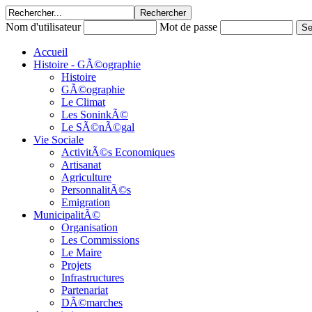
Nom d'utilisateur
Mot de passe
Accueil
Histoire - GÃ©ographie
Histoire
GÃ©ographie
Le Climat
Les SoninkÃ©
Le SÃ©nÃ©gal
Vie Sociale
ActivitÃ©s Economiques
Artisanat
Agriculture
PersonnalitÃ©s
Emigration
MunicipalitÃ©
Organisation
Les Commissions
Le Maire
Projets
Infrastructures
Partenariat
DÃ©marches