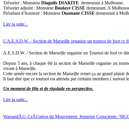
Trésorier : Monsieur
Diaguily DIAKITE
demeurant à Mulhouse.
Trésorier adjoint : Monsieur
Boulaye CISSE
demeurant. A Mulhouse
Présidant d’honneur : Monsieur
Ousmane CISSE
demeurant à Mulh
Lire la suite...
L'A.E.S.D.W. - Section de Marseille organise un tournoi de foot ce d
A.E.S.D.W. / Section de Marseille organise un Tournoi de foot ce dim
Depuis 5 ans, à chaque été la section de Marseille organise un tour
vivant à Marseille.
Cette année encore la section de Marseille remet ça au grand plaisir 
Il faut dire que ce tournoi est attendu par certains membres ( surtout 
Un moment de fête et de rigolade en perspective.
Lire la suite...
WaoundÃ©: CrÃ©ation du Mouvement: Jeunesse Consciente: 'S