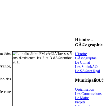
Histoire -
GÃ©ographie
ur fêter
Histoire
GÃ©ographie
Le Climat
France
,
Les SoninkÃ©
Le SÃ©nÃ©gal
libo
des
MunicipalitÃ©
Organisation
de cette
Les Commissions
Le Maire
Projets