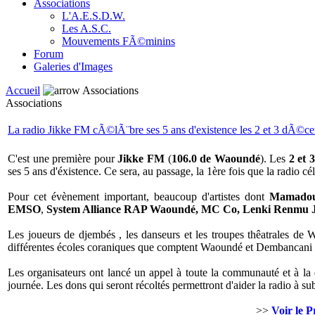
Associations
L'A.E.S.D.W.
Les A.S.C.
Mouvements FÃ©minins
Forum
Galeries d'Images
Accueil
Associations
Associations
La radio Jikke FM cÃ©lÃ¨bre ses 5 ans d'existence les 2 et 3 dÃ©c
C'est une première pour
Jikke FM
(
106.0 de Waoundé
). Les
2 et 
ses 5 ans d'éxistence. Ce sera, au passage, la 1ère fois que la radio cé
Pour cet évènement important, beaucoup d'artistes dont
Mamadou
EMSO
,
System Alliance RAP Waoundé, MC Co, Lenki Renmu 
Les joueurs de djembés , les danseurs et les troupes thêatrales de 
différentes écoles coraniques que comptent Waoundé et Dembancani s
Les organisateurs ont lancé un appel à toute la communauté et à la d
journée. Les dons qui seront récoltés permettront d'aider la radio à su
>>
Voir le 