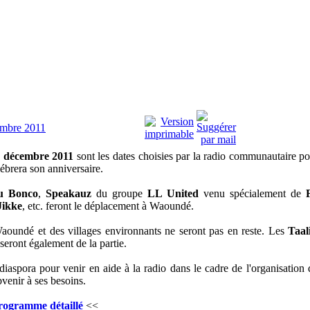
embre 2011
3 décembre 2011
sont les dates choisies par la radio communautaire po
lébrera son anniversaire.
 Bonco
,
Speakauz
du groupe
LL United
venu spécialement de
Jikke
, etc. feront le déplacement à Waoundé.
Waoundé et des villages environnants ne seront pas en reste. Les
Taa
eront également de la partie.
iaspora pour venir en aide à la radio dans le cadre de l'organisation 
bvenir à ses besoins.
Programme détaillé
<<