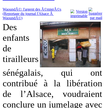
WaoundÃ©: l'argent des Ã©migrÃ©s
(Reportage du journal l'Alsace Ã
WaoundÃ©)
Des
enfants
de
tirailleurs
sénégalais, qui ont
contribué à la libération
de l’Alsace, voudraient
conclure un jumelage avec