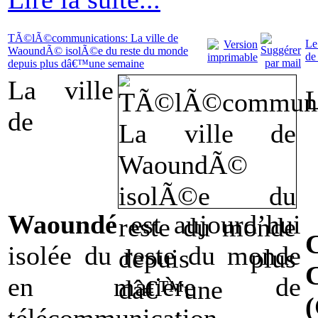
TÃ©lÃ©communications: La ville de
Le
WaoundÃ© isolÃ©e du reste du monde
de
depuis plus dâ€™une semaine
La ville
de
Waoundé
est aujourd’hui
isolée du reste du monde
en matière de