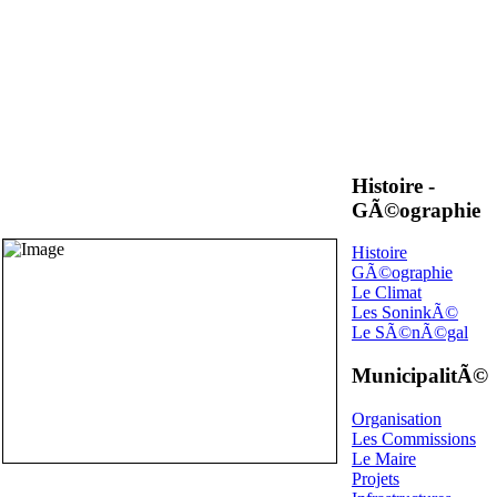
Histoire -
GÃ©ographie
Histoire
GÃ©ographie
Le Climat
Les SoninkÃ©
Le SÃ©nÃ©gal
MunicipalitÃ©
Organisation
Les Commissions
Le Maire
Projets