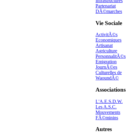
Infrastructures
Partenariat
DÃ©marches
Vie Sociale
ActivitÃ©s
Economiques
Artisanat
Agriculture
PersonnalitÃ©s
Emigration
JournÃ©es
Culturelles de
WaoundÃ©
Associations
L'A.E.S.D.W.
Les A.S.C.
Mouvements
FÃ©minins
Autres