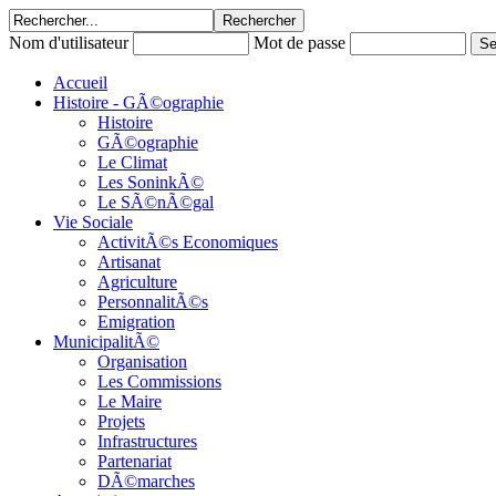
Nom d'utilisateur
Mot de passe
Accueil
Histoire - GÃ©ographie
Histoire
GÃ©ographie
Le Climat
Les SoninkÃ©
Le SÃ©nÃ©gal
Vie Sociale
ActivitÃ©s Economiques
Artisanat
Agriculture
PersonnalitÃ©s
Emigration
MunicipalitÃ©
Organisation
Les Commissions
Le Maire
Projets
Infrastructures
Partenariat
DÃ©marches