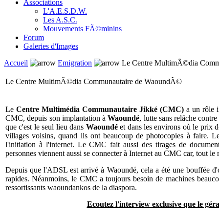
Associations
L'A.E.S.D.W.
Les A.S.C.
Mouvements FÃ©minins
Forum
Galeries d'Images
Accueil
Emigration
Le Centre MultimÃ©dia Comm
Le Centre MultimÃ©dia Communautaire de WaoundÃ©
Le
Centre Multimédia Communautaire Jikké (CMC)
a un rôle
CMC, depuis son implantation à
Waoundé
, lutte sans relâche cont
que c'est le seul lieu dans
Waoundé
et dans les environs où le prix
villages voisins, quand ils ont beaucoup de photocopies à faire. L
l'initiation à l'internet. Le CMC fait aussi des tirages de documen
personnes viennent aussi se connecter à Internet au CMC car, tout le m
Depuis que l'ADSL est arrivé à Waoundé, cela a été une bouffée d'o
rapides. Néanmoins, le CMC a toujours besoin de machines beaucou
ressortissants waoundankos de la diaspora.
Ecoutez l'interview exclusive que le g