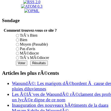
Sondage
Comment trouvez-vous ce site ?
TrÃ¨s Bien
Bien
Moyen (Passable)
Pas d'avis
MÃ©diocre
TrÃ¨s MÃ©diocre
Articles les plus rÃ©cents
WaoundÃ©: Les marigots dÃ©bordent Ã cause de
pluies diluviennes
Les Ã©lÃ¨ves de WaoundÃ© rÃ©clament des profs
un lycÃ©e digne de ce nom
Inauguration des nouveaux bÃ¢timents de la daara
Manare Sabile de WaoundÃ©