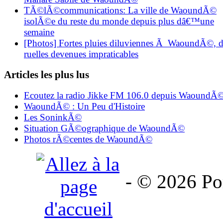
TÃ©lÃ©communications: La ville de WaoundÃ©
isolÃ©e du reste du monde depuis plus dâ€™une
semaine
[Photos] Fortes pluies diluviennes Ã WaoundÃ©, d
ruelles devenues impraticables
Articles les plus lus
Ecoutez la radio Jikke FM 106.0 depuis WaoundÃ
WaoundÃ© : Un Peu d'Histoire
Les SoninkÃ©
Situation GÃ©ographique de WaoundÃ©
Photos rÃ©centes de WaoundÃ©
- © 2026 Por