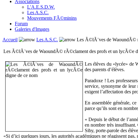
Associations
L'A.E.S.D.W.
Les A.S.C.
Mouvements FÃ©minins
Forum
Galeries d'Images
Accueil
Les A.S.C.
Les Ã©lÃ¨ves de WaoundÃ© rÃ
Les Ã©lÃ¨ves de WaoundÃ© rÃ©clament des profs et un lycÃ©e d
Les élèves du «lycée» de W
des parents d’élèves.
Paradoxe ! Les professeurs
service, synonyme de leur 
exigent l’affectation des pr
En assemblée générale, ce 
parce qu’ils sont en nombre 
« Depuis le début de l’anné
en nombre très insuffisant
Siby, porte-parole des élèv
«Si d’ici quelques jours, les autorités académiques ne réagissent pas, 