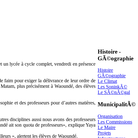
Histoire -
GÃ©ographie
t un lycée à cycle complet, vendredi en présence
Histoire
GÃ©ographie
 faim pour exiger la délivrance de leur ordre de
Le Climat
de Matam, plus précisément à Waoundé, des élèves
Les SoninkÃ©
Le SÃ©nÃ©gal
ophie et des professeurs pour d’autres matières,
MunicipalitÃ©
Organisation
utres disciplines aussi nous avons des professeurs
Les Commissions
undé ait son quota de professeurs», explique Yaya
Le Maire
Projets
illeurs », alertent les élèves de Waoundé.