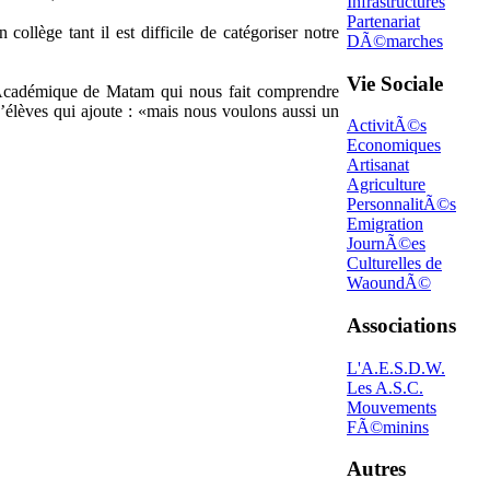
Infrastructures
Partenariat
llège tant il est difficile de catégoriser notre
DÃ©marches
Vie Sociale
ion Académique de Matam qui nous fait comprendre
’élèves qui ajoute : «mais nous voulons aussi un
ActivitÃ©s
Economiques
Artisanat
Agriculture
PersonnalitÃ©s
Emigration
JournÃ©es
Culturelles de
WaoundÃ©
Associations
L'A.E.S.D.W.
Les A.S.C.
Mouvements
FÃ©minins
Autres