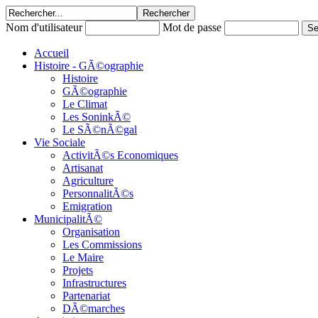
Nom d'utilisateur
Mot de passe
Accueil
Histoire - GÃ©ographie
Histoire
GÃ©ographie
Le Climat
Les SoninkÃ©
Le SÃ©nÃ©gal
Vie Sociale
ActivitÃ©s Economiques
Artisanat
Agriculture
PersonnalitÃ©s
Emigration
MunicipalitÃ©
Organisation
Les Commissions
Le Maire
Projets
Infrastructures
Partenariat
DÃ©marches